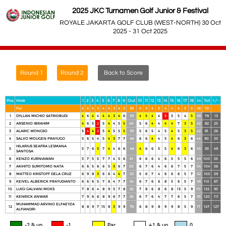
2025 JKC Turnamen Golf Junior & Festival
ROYALE JAKARTA GOLF CLUB (WEST-NORTH) 30 Oct
2025 - 31 Oct 2025
Round 1
Round 2
Back to Score
Pos
Hole
1
2
3
4
5
6
7
8
9
Out
10
11
12
13
14
15
16
17
18
In
Tot
+/-
Par
4
5
4
3
4
4
3
4
5
36
4
5
4
3
4
4
4
3
5
36
72
1
DYLLAN MICHIO SATRIOBUDI
4
6
4
4
4
4
3
4
6
39
4
5
4
4
3
5
5
4
5
39
78
13
2
ARSENIO IBRAHIM
4
6
5
2
5
4
4
5
5
40
5
6
4
4
4
4
7
3
5
42
82
25
3
ALARIC WONGSO
5
4
4
2
5
4
5
5
5
39
5
6
5
4
5
4
5
3
5
42
81
26
4
SALVO MOUGEN PRAYUGO
5
6
5
4
5
4
3
7
7
46
6
6
4
4
5
4
6
3
6
44
90
33
HILARIUS SEAFRA LESMANA
5
5
7
6
3
7
4
4
6
6
48
4
6
6
5
5
4
6
3
6
45
93
49
SANTOSA
6
KENZO KURNIAWAN
5
7
5
5
7
7
4
5
6
51
6
6
6
4
6
5
5
5
6
49
100
55
7
AKIHITO SUMITOMO NATA
6
6
5
6
6
5
3
6
7
50
6
7
6
4
6
6
7
5
7
54
104
56
8
MATTEO KRISTOFF DELA CRUZ
6
9
8
3
6
6
4
4
7
53
5
6
7
4
6
6
6
5
7
52
105
59
9
KEIVEL ALBERICK PRAYUDIANTO
6
6
6
5
7
6
4
7
7
54
6
7
6
6
8
5
6
5
7
56
110
67
10
LUIGI GALVANI MOKS
7
8
6
4
8
9
5
7
8
62
7
8
6
8
6
8
13
5
9
70
132
93
11
KENRICK ANWAR
7
9
6
6
8
9
6
7
7
65
6
7
6
4
7
7
6
5
7
55
120
111
MUHAMMAD ARVINO ELFAEYZA
12
8
8
9
7
15
8
3
9
9
76
6
8
9
8
9
9
8
5
9
71
147
127
ALFIANDRI
-2 & up
-1
Par
+1 & up
0