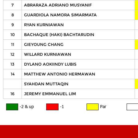
7
ABRARAZA ADRIANO MUSYANIF
8
GUARDIOLA NAMORA SIMARMATA
9
RYAN KURNIAWAN
10
BACHAQUE (HAKI) BACHTARUDIN
11
GIEYOUNG CHANG
12
WILLARD KURNIAWAN
13
DYLANO AOKIINDY LUBIS
14
MATTHEW ANTONIO HERMAWAN
SYAHDAN MUTTAQIN
16
JEREMY EMMANUEL LIM
-2 & up
-1
Par