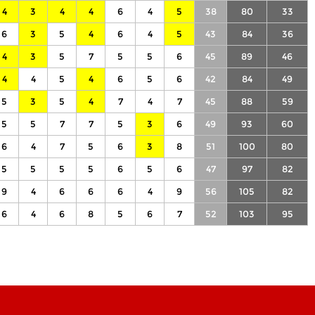
4
3
4
4
6
4
5
38
80
33
6
3
5
4
6
4
5
43
84
36
4
3
5
7
5
5
6
45
89
46
4
4
5
4
6
5
6
42
84
49
5
3
5
4
7
4
7
45
88
59
5
5
7
7
5
3
6
49
93
60
6
4
7
5
6
3
8
51
100
80
5
5
5
5
6
5
6
47
97
82
9
4
6
6
6
4
9
56
105
82
6
4
6
8
5
6
7
52
103
95